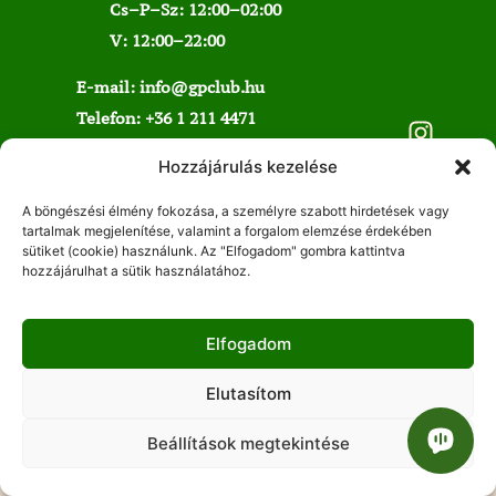
Cs–P–Sz: 12:00–02:00
V: 12:00–22:00
E-mail:
info@gpclub.hu
Telefon:
+36 1 211 4471
Rendezvény:
tamara@4bro.hu
Hozzájárulás kezelése
PR:
vivien@4bro.hu
A böngészési élmény fokozása, a személyre szabott hirdetések vagy
tartalmak megjelenítése, valamint a forgalom elemzése érdekében
sütiket (cookie) használunk. Az "Elfogadom" gombra kattintva
hozzájárulhat a sütik használatához.
Elfogadom
Elutasítom
Beállítások megtekintése