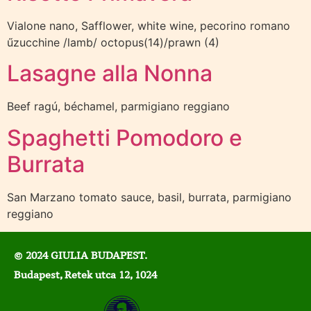
Vialone nano, Safflower, white wine, pecorino romano
űzucchine /lamb/ octopus(14)/prawn (4)
Lasagne alla Nonna
Beef ragú, béchamel, parmigiano reggiano
Spaghetti Pomodoro e
Burrata
San Marzano tomato sauce, basil, burrata, parmigiano
reggiano
© 2024 GIULIA BUDAPEST.
Budapest, Retek utca 12, 1024