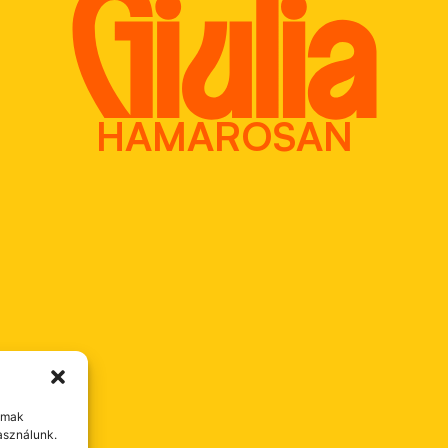
HAMAROSAN
almak
asználunk.