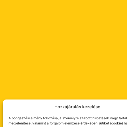
Hozzájárulás kezelése
A böngészési élmény fokozása, a személyre szabott hirdetések vagy tart
megjelenítése, valamint a forgalom elemzése érdekében sütiket (cookie) h